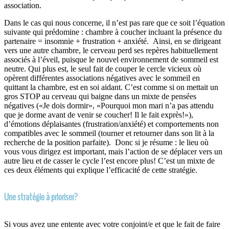
association.
Dans le cas qui nous concerne, il n’est pas rare que ce soit l’équation
suivante qui prédomine : chambre à coucher incluant la présence du
partenaire = insomnie + frustration + anxiété. Ainsi, en se dirigeant
vers une autre chambre, le cerveau perd ses repères habituellement
associés à l’éveil, puisque le nouvel environnement de sommeil est
neutre. Qui plus est, le seul fait de couper le cercle vicieux où
opèrent différentes associations négatives avec le sommeil en
quittant la chambre, est en soi aidant. C’est comme si on mettait un
gros STOP au cerveau qui baigne dans un mixte de pensées
négatives («Je dois dormir», «Pourquoi mon mari n’a pas attendu
que je dorme avant de venir se coucher! Il le fait exprès!»),
d’émotions déplaisantes (frustration/anxiété) et comportements non
compatibles avec le sommeil (tourner et retourner dans son lit à la
recherche de la position parfaite). Donc si je résume : le lieu où
vous vous dirigez est important, mais l’action de se déplacer vers un
autre lieu et de casser le cycle l’est encore plus! C’est un mixte de
ces deux éléments qui explique l’efficacité de cette stratégie.
Une stratégie à prioriser?
Si vous avez une entente avec votre conjoint/e et que le fait de faire