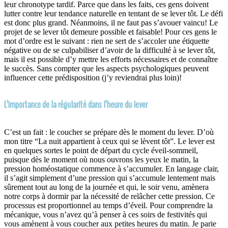
leur chronotype tardif. Parce que dans les faits, ces gens doivent
lutter contre leur tendance naturelle en tentant de se lever tôt. Le défi
est donc plus grand. Néanmoins, il ne faut pas s’avouer vaincu! Le
projet de se lever tôt demeure possible et faisable! Pour ces gens le
mot d’ordre est le suivant : rien ne sert de s’accoler une étiquette
négative ou de se culpabiliser d’avoir de la difficulté à se lever tôt,
mais il est possible d’y mettre les efforts nécessaires et de connaître
le succès. Sans compter que les aspects psychologiques peuvent
influencer cette prédisposition (j’y reviendrai plus loin)!
L’importance de la régularité dans l’heure du lever
C’est un fait : le coucher se prépare dès le moment du lever. D’où
mon titre “La nuit appartient à ceux qui se lèvent tôt”. Le lever est
en quelques sortes le point de départ du cycle éveil-sommeil,
puisque dès le moment où nous ouvrons les yeux le matin, la
pression homéostatique commence à s’accumuler. En langage clair,
il s’agit simplement d’une pression qui s’accumule lentement mais
sûrement tout au long de la journée et qui, le soir venu, amènera
notre corps à dormir par la nécessité de relâcher cette pression. Ce
processus est proportionnel au temps d’éveil. Pour comprendre la
mécanique, vous n’avez qu’à penser à ces soirs de festivités qui
vous amènent à vous coucher aux petites heures du matin. Je parie