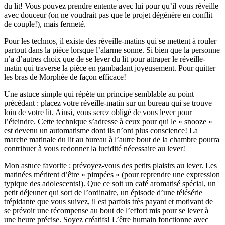
du lit! Vous pouvez prendre entente avec lui pour qu’il vous réveille
avec douceur (on ne voudrait pas que le projet dégénère en conflit
de couple!), mais fermeté.
Pour les technos, il existe des réveille-matins qui se mettent à rouler
partout dans la pièce lorsque l’alarme sonne. Si bien que la personne
n’a d’autres choix que de se lever du lit pour attraper le réveille-
matin qui traverse la pièce en gambadant joyeusement. Pour quitter
les bras de Morphée de façon efficace!
Une astuce simple qui répète un principe semblable au point
précédant : placez votre réveille-matin sur un bureau qui se trouve
loin de votre lit. Ainsi, vous serez obligé de vous lever pour
l’éteindre. Cette technique s’adresse à ceux pour qui le « snooze »
est devenu un automatisme dont ils n’ont plus conscience! La
marche matinale du lit au bureau à l’autre bout de la chambre pourra
contribuer à vous redonner la lucidité nécessaire au lever!
Mon astuce favorite : prévoyez-vous des petits plaisirs au lever. Les
matinées méritent d’être « pimpées » (pour reprendre une expression
typique des adolescents!). Que ce soit un café aromatisé spécial, un
petit déjeuner qui sort de l’ordinaire, un épisode d’une télésérie
trépidante que vous suivez, il est parfois très payant et motivant de
se prévoir une récompense au bout de l’effort mis pour se lever à
une heure précise. Soyez créatifs! L’être humain fonctionne avec